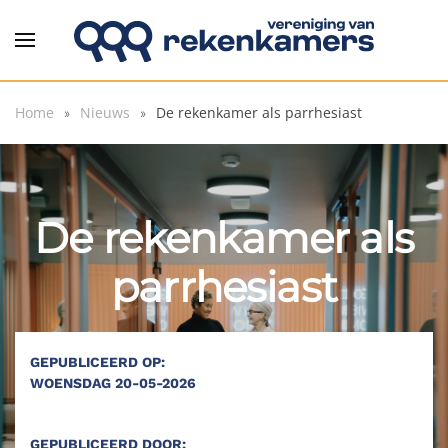
Overslaan en naar de inhoud gaan
Home
Nieuws
De rekenkamer als parrhesiast
De rekenkamer als
parrhesiast
GEPUBLICEERD OP:
WOENSDAG 20-05-2026
GEPUBLICEERD DOOR: