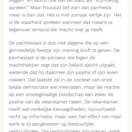
zeggen” en wordt ook wel vertaald als “vrijmoedig
spreken.” Maar Foucault liet zien dat parrhesia
meer is dan dat. Het is niet zomaar eerlijk zijn. Het
is de waarheid spreken wanneer dat riskant is,
tegenover iemand die macht over je heeft.
De parrhesiast is dus niet degene die op een
gemoedelijk feestje zijn mening durft te geven. De
parrhesiast is de adviseur die tegen de
machthebber zegt dat zijn beleid slecht uitpakt,
wetende dat hij daarmee zijn positie of zijn leven
riskeert. Dat laatste zal in de context van onze
lokale democratie wel meevallen, maar de reactie
op een onwelgevallige boodschap kan zeker de
positie van de rekenkamer raken. De rekenkamer
heeft wel wettelijke bevoegdheden, bijvoorbeeld
recht op informatie, maar voor het effect van haar
werk is zij aangewezen op bestuurlijke
verhoudingen. Die verhoudingen zijn precair, want