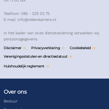
tot 17.00 uur.
Telefoon: 085 - 225 02 75
E-mail: info@rekenkamers.nl
In het kader van onze dienstverlening verwerken wij
persoonsgegevens.
Disclaimer
Privacyverklaring
Cookiebeleid
Verenigingsstatuten en directiestatuut
Huishoudelijk reglement
Over ons
Bestuur