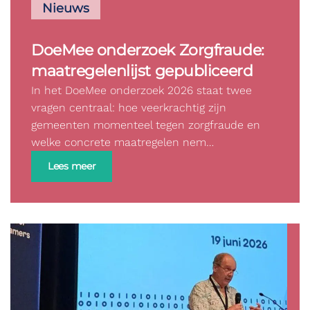
Nieuws
DoeMee onderzoek Zorgfraude:
maatregelenlijst gepubliceerd
In het DoeMee onderzoek 2026 staat twee
vragen centraal: hoe veerkrachtig zijn
gemeenten momenteel tegen zorgfraude en
welke concrete maatregelen nem…
Lees meer