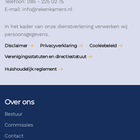
Telefoon: 085 - 225 02 75
E-mail: info@rekenkamers.nl
In het kader van onze dienstverlening verwerken wij
persoonsgegevens.
Disclaimer
Privacyverklaring
Cookiebeleid
Verenigingsstatuten en directiestatuut
Huishoudelijk reglement
Over ons
Bestuur
Commissies
Contact