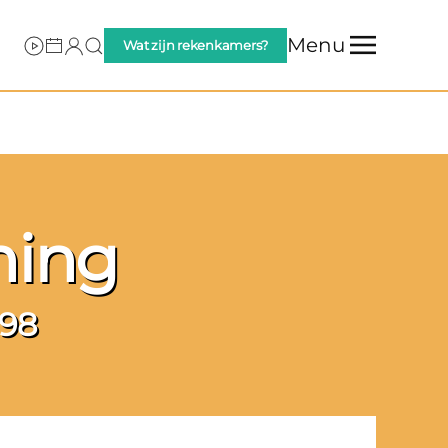
Menu
Wat zijn rekenkamers?
ning
 98