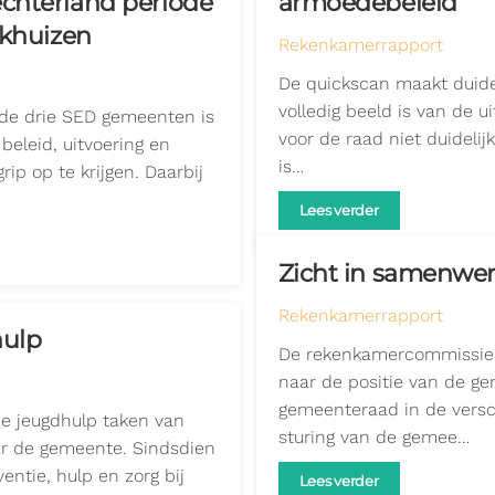
echterland periode
armoedebeleid
nkhuizen
Rekenkamerrapport
De quickscan maakt duidel
volledig beeld is van de 
n de drie SED gemeenten is
voor de raad niet duidelij
eleid, uitvoering en
is…
ip op te krijgen. Daarbij
Lees verder
Zicht in samenwe
Rekenkamerrapport
hulp
De rekenkamercommissie 
naar de positie van de g
gemeenteraad in de vers
 de jeugdhulp taken van
sturing van de gemee…
ar de gemeente. Sindsdien
entie, hulp en zorg bij
Lees verder