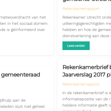
Rekenkamerrapport
rmatieoverdracht van het
Rekenkamer Utrecht onde
rten in het sociaal domein.
uitkeringsgerechtigden m
nde is geïnformeerd over
hebben en hoe de gemeent
dienstverlening aan deze
Lees verder
Rekenkamerbrief b
e gemeenteraad
Jaarverslag 2017 
Rekenkamerrapport
In de rekenkamerbrief is
informatiepositie van de r
ugdhulp aan de
heldere informatie geeft o
leden sluit niet geheel