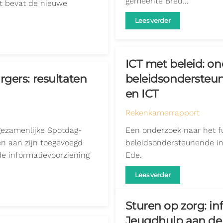
gemeente Bred…
rt bevat de nieuwe
Lees verder
ICT met beleid: o
gers: resultaten
beleidsondersteun
en ICT
Rekenkamerrapport
gezamenlijke Spotdag-
Een onderzoek naar het f
en aan zijn toegevoegd
beleidsondersteunende in
e informatievoorziening
Ede.
Lees verder
Sturen op zorg: i
Jeugdhulp aan d