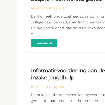
Rekenkamerrapport
De rkc heeft onderzoek gedaan naar info
college naar de raad, over financiële teko
De rkc concludeert dat de raad onvoldoe
d…
Lees verder
Informatievoorziening aan d
inzake jeugdhulp
Rekenkamerrapport
De huidige informatievoorziening over je
gemeenteraad en aan raads- en commissie