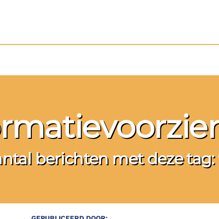
ormatievoorzie
ntal berichten met deze tag:
GEPUBLICEERD DOOR: