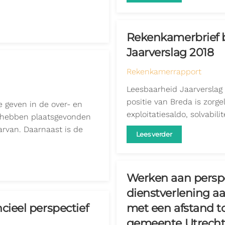
Rekenkamerbrief b
Jaarverslag 2018
Rekenkamerrapport
Leesbaarheid Jaarverslag i
positie van Breda is zorgel
e geven in de over- en
exploitatiesaldo, solvabili
n hebben plaatsgevonden
arvan. Daarnaast is de
Lees verder
Werken aan perspe
dienstverlening a
ieel perspectief
met een afstand t
gemeente Utrecht