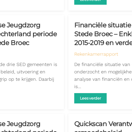
ose Jeugdzorg
Financiële situat
echterland periode
Stede Broec – Enk
tede Broec
2015-2019 en verde
Rekenkamerrapport
n de drie SED gemeenten is
De financiële situatie va
eleid, uitvoering en
onderzocht en mogelijkhed
ip op te krijgen. Daarbij
analyse van financiën en 
is…
Lees verder
ose Jeugdzorg
Quickscan Verant