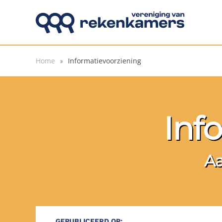
Overslaan en naar de inhoud gaan
Home
Informatievoorziening
Inf
Aa
GEPUBLICEERD OP: