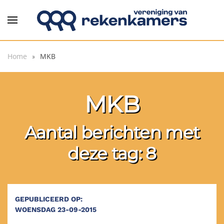
Overslaan en naar de inhoud gaan
Home
MKB
MKB
Aantal berichten met
deze tag: 8
GEPUBLICEERD OP:
WOENSDAG 23-09-2015