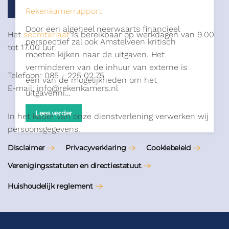
Rekenkamerrapport
Door een algeheel neerwaarts financieel
Het
secretariaat
is bereikbaar op werkdagen van 9.00
perspectief zal ook Amstelveen kritisch
tot 17.00 uur.
moeten kijken naar de uitgaven. Het
verminderen van de inhuur van externe is
Telefoon: 085 - 225 02 75
één van de mogelijkheden om het
E-mail: info@rekenkamers.nl
uitgavenni…
Lees verder
In het kader van onze dienstverlening verwerken wij
persoonsgegevens.
Disclaimer
Privacyverklaring
Cookiebeleid
Verenigingsstatuten en directiestatuut
Huishoudelijk reglement