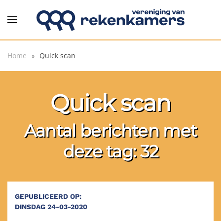
Overslaan en naar de inhoud gaan
Home
Quick scan
Quick scan
Aantal berichten met
deze tag: 32
GEPUBLICEERD OP:
DINSDAG 24-03-2020