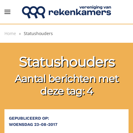
Overslaan en naar de inhoud gaan
Home
Statushouders
Statushouders
Aantal berichten met
deze tag: 4
GEPUBLICEERD OP:
WOENSDAG 23-08-2017