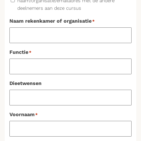
naam/organisatie/emailadres met de andere
deelnemers aan deze cursus
Naam rekenkamer of organisatie
*
Functie
*
Dieetwensen
Voornaam
*