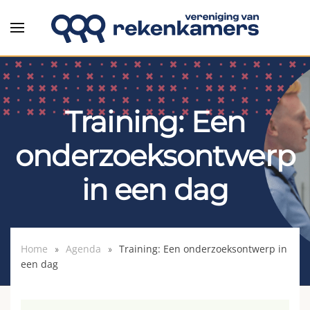
Overslaan en naar de inhoud gaan
Training: Een
onderzoeksontwerp
in een dag
Home
Agenda
Training: Een onderzoeksontwerp in
een dag