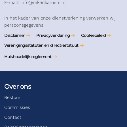
E-mail: info@rekenkamers.nl
In het kader van onze dienstverlening verwerken wij
persoonsgegevens.
Disclaimer
Privacyverklaring
Cookiebeleid
Verenigingsstatuten en directiestatuut
Huishoudelijk reglement
Over ons
Bestuur
Commissies
Contact