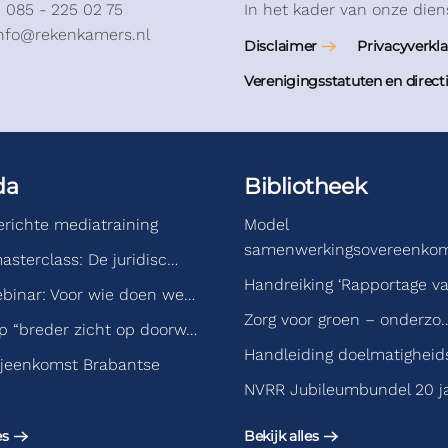
: 085 - 225 02 75
In het kader van onze dien
info@rekenkamers.nl
Disclaimer
Privacyverkla
Verenigingsstatuten en direct
da
Bibliotheek
gerichte mediatraining
Model
samenwerkingsovereenko
asterclass: De juridisc…
Handreiking ‘Rapportage v
binar: Voor wie doen we…
Zorg voor groen – onderzo
 “breder zicht op doorw…
Handleiding doelmatigheid
jeenkomst Brabantse
NVRR Jubileumbundel 20 j
es
Bekijk alles