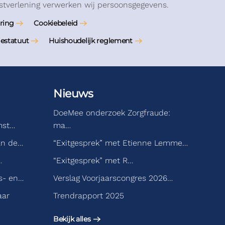
stverlening verwerken wij persoonsgegevens.
ring
Cookiebeleid
iestatuut
Huishoudelijk reglement
Nieuws
DoeMee onderzoek Zorgfraude:
mst…
ma…
an de…
“Exitgesprek” met Etienne Lemme…
…
“Exitgesprek” met R…
s- en…
Verslag Voorjaarscongres 2026…
aar
Trendrapport 2025
Bekijk alles