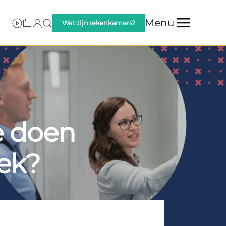
Menu
Wat zijn rekenkamers?
e doen
ek?