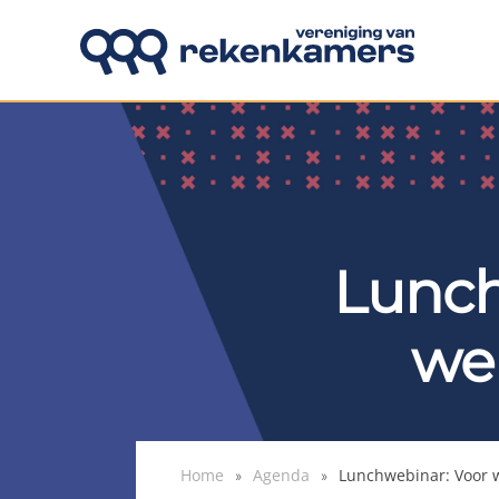
Overslaan en naar de inhoud gaan
Lunch
we
Home
Agenda
Lunchwebinar: Voor w