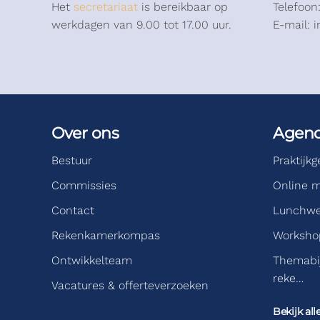
Het
secretariaat
is bereikbaar op
Telefoon
werkdagen van 9.00 tot 17.00 uur.
E-mail: 
Over ons
Agen
Bestuur
Praktijk
Commissies
Online m
Contact
Lunchwe
Rekenkamerkompas
Workshop
Ontwikkelteam
Themabi
reke…
Vacatures & offerteverzoeken
Bekijk all