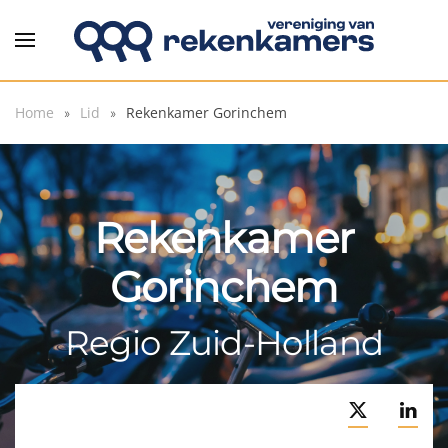
Overslaan en naar de inhoud gaan
Home
Lid
Rekenkamer Gorinchem
Rekenkamer
Gorinchem
Regio Zuid-Holland