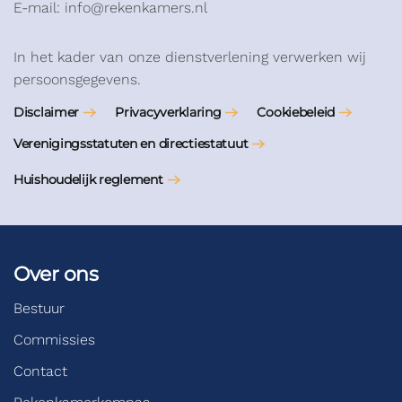
E-mail: info@rekenkamers.nl
In het kader van onze dienstverlening verwerken wij
persoonsgegevens.
Disclaimer
Privacyverklaring
Cookiebeleid
Verenigingsstatuten en directiestatuut
Huishoudelijk reglement
Over ons
Bestuur
Commissies
Contact