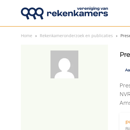
Overslaan en naar de inhoud gaan
Home
Rekenkameronderzoek en publicaties
Pres
Pre
Aa
Pre
NVR
Ams
p
Bi