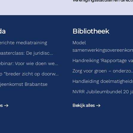
Verenigingsstatuten en direct
da
Bibliotheek
gerichte mediatraining
Model
samenwerkingsovereenko
asterclass: De juridisc…
Handreiking ‘Rapportage v
binar: Voor wie doen we…
Zorg voor groen – onderzo
 “breder zicht op doorw…
Handleiding doelmatigheid
jeenkomst Brabantse
NVRR Jubileumbundel 20 j
es
Bekijk alles