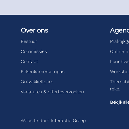
Over ons
Agen
Bestuur
Praktijk
Commissies
Online m
Contact
Lunchwe
Rekenkamerkompas
Workshop
Ontwikkelteam
Themabi
reke…
Vacatures & offerteverzoeken
Bekijk all
Website door
Interactie Groep
.