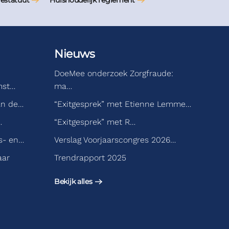
iestatuut
Huishoudelijk reglement
Nieuws
DoeMee onderzoek Zorgfraude:
mst…
ma…
an de…
“Exitgesprek” met Etienne Lemme…
…
“Exitgesprek” met R…
s- en…
Verslag Voorjaarscongres 2026…
aar
Trendrapport 2025
Bekijk alles