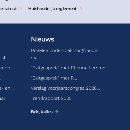
iestatuut
Huishoudelijk reglement
Nieuws
DoeMee onderzoek Zorgfraude:
mst…
ma…
an de…
“Exitgesprek” met Etienne Lemme…
…
“Exitgesprek” met R…
s- en…
Verslag Voorjaarscongres 2026…
aar
Trendrapport 2025
Bekijk alles