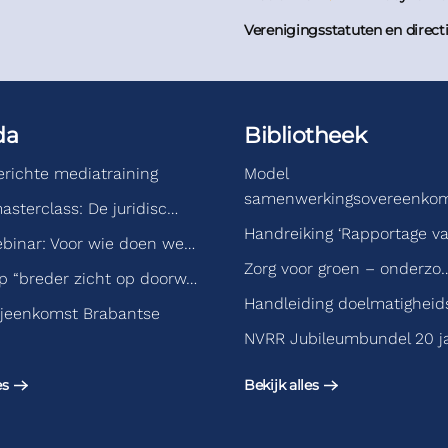
Verenigingsstatuten en direct
da
Bibliotheek
gerichte mediatraining
Model
samenwerkingsovereenko
asterclass: De juridisc…
Handreiking ‘Rapportage v
binar: Voor wie doen we…
Zorg voor groen – onderzo
 “breder zicht op doorw…
Handleiding doelmatigheid
jeenkomst Brabantse
NVRR Jubileumbundel 20 j
es
Bekijk alles