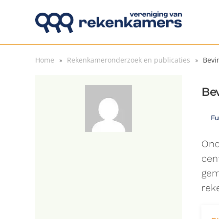
Overslaan en naar de inhoud gaan
Home
Rekenkameronderzoek en publicaties
Bevi
Bev
Fu
Ond
cen
gem
rek