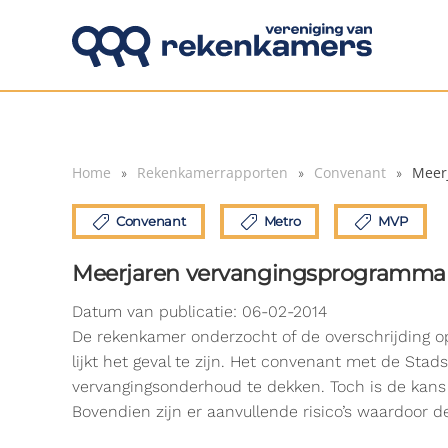
Overslaan en naar de inhoud gaan
Home
Rekenkamerrapporten
Convenant
Meer
Convenant
Metro
MVP
Meerjaren vervangingsprogramma
Datum van publicatie: 06-02-2014
De rekenkamer onderzocht of de overschrijding 
lijkt het geval te zijn. Het convenant met de St
vervangingsonderhoud te dekken. Toch is de kans 
Bovendien zijn er aanvullende risico’s waardoor d