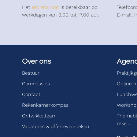
Het
secretariaat
is bereikbaar op
Telefoon
werkdagen van 9.00 tot 17.00 uur.
E-mail: 
Over ons
Agen
Bestuur
Praktijk
Commissies
Online m
Contact
Lunchwe
Rekenkamerkompas
Workshop
Ontwikkelteam
Themabi
reke…
Vacatures & offerteverzoeken