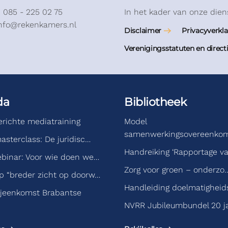
: 085 - 225 02 75
In het kader van onze dien
info@rekenkamers.nl
Disclaimer
Privacyverkla
Verenigingsstatuten en direct
da
Bibliotheek
gerichte mediatraining
Model
samenwerkingsovereenko
asterclass: De juridisc…
Handreiking ‘Rapportage v
binar: Voor wie doen we…
Zorg voor groen – onderzo
 “breder zicht op doorw…
Handleiding doelmatigheid
jeenkomst Brabantse
NVRR Jubileumbundel 20 j