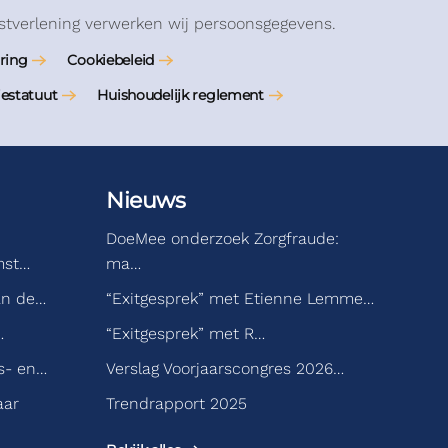
stverlening verwerken wij persoonsgegevens.
ring
Cookiebeleid
iestatuut
Huishoudelijk reglement
Nieuws
DoeMee onderzoek Zorgfraude:
mst…
ma…
an de…
“Exitgesprek” met Etienne Lemme…
…
“Exitgesprek” met R…
s- en…
Verslag Voorjaarscongres 2026…
aar
Trendrapport 2025