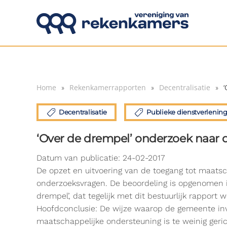
Overslaan en naar de inhoud gaan
Home
Rekenkamerrapporten
Decentralisatie
‘
Decentralisatie
Publieke dienstverlenin
‘Over de drempel’ onderzoek naar 
Datum van publicatie: 24-02-2017
De opzet en uitvoering van de toegang tot maats
onderzoeksvragen. De beoordeling is opgenomen i
drempel’, dat tegelijk met dit bestuurlijk rappor
Hoofdconclusie: De wijze waarop de gemeente invu
maatschappelijke ondersteuning is te weinig geri