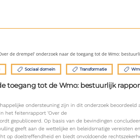
Over de drempel’ onderzoek naar de toegang tot de Wmo: bestuurli
g
Sociaal domein
Transformatie
Wm
de toegang tot de Wmo: bestuurlijk rappor
chappelijke ondersteuning zijn in dit onderzoek beoordeel
n het feitenrapport ‘Over de
t wordt gepubliceerd. Op basis van de bevindingen conclude
lling geeft aan de wettelijke en beleidsmatige vereisten e
cht op doeltreffendheid en biedt onvoldoende rechtszekerhei