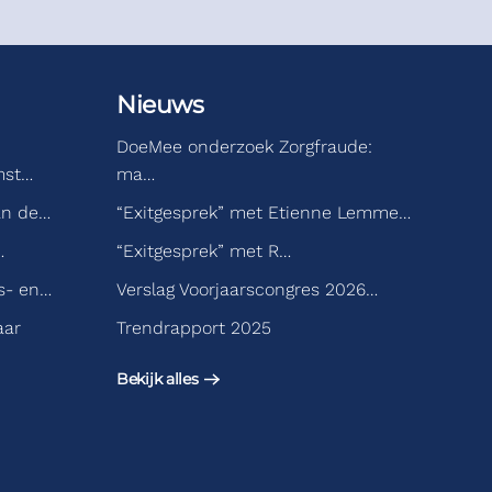
Nieuws
DoeMee onderzoek Zorgfraude:
mst…
ma…
an de…
“Exitgesprek” met Etienne Lemme…
…
“Exitgesprek” met R…
s- en…
Verslag Voorjaarscongres 2026…
aar
Trendrapport 2025
Bekijk alles