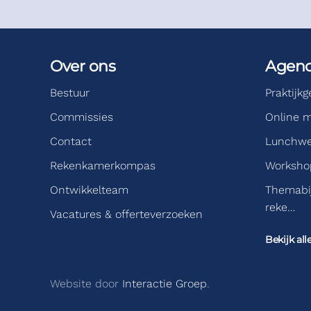
Over ons
Agen
Bestuur
Praktijk
Commissies
Online m
Contact
Lunchwe
Rekenkamerkompas
Workshop
Ontwikkelteam
Themabi
reke…
Vacatures & offerteverzoeken
Bekijk all
Website door
Interactie Groep
.