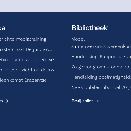
da
Bibliotheek
gerichte mediatraining
Model
samenwerkingsovereenko
asterclass: De juridisc…
Handreiking ‘Rapportage v
binar: Voor wie doen we…
Zorg voor groen – onderzo
 “breder zicht op doorw…
Handleiding doelmatigheid
jeenkomst Brabantse
NVRR Jubileumbundel 20 j
es
Bekijk alles