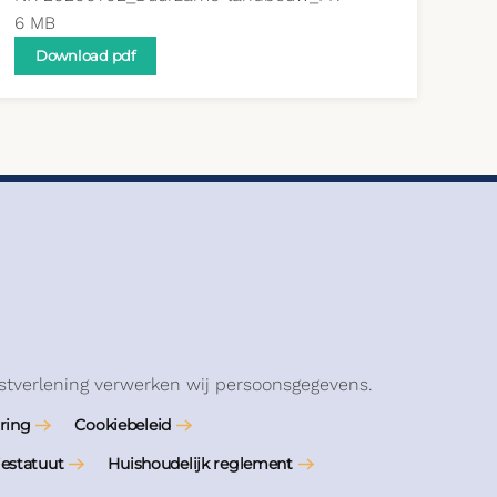
6 MB
Download pdf
stverlening verwerken wij persoonsgegevens.
ring
Cookiebeleid
iestatuut
Huishoudelijk reglement