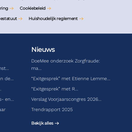
ring
Cookiebeleid
iestatuut
Huishoudelijk reglement
Nieuws
DoeMee onderzoek Zorgfraude:
mst…
ma…
an de…
“Exitgesprek” met Etienne Lemme…
…
“Exitgesprek” met R…
s- en…
Verslag Voorjaarscongres 2026…
aar
Trendrapport 2025
Bekijk alles