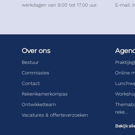
werkdagen van 9.00 tot 17.00 uur.
E-mail: 
Over ons
Agen
Bestuur
Praktijk
Commissies
Online m
Contact
Lunchwe
Rekenkamerkompas
Workshop
Ontwikkelteam
Themabi
reke…
Vacatures & offerteverzoeken
Bekijk all