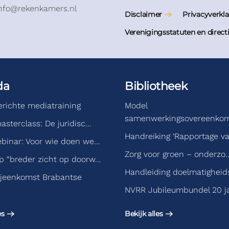
info@rekenkamers.nl
Disclaimer
Privacyverkla
Verenigingsstatuten en direct
da
Bibliotheek
gerichte mediatraining
Model
samenwerkingsovereenko
asterclass: De juridisc…
Handreiking ‘Rapportage v
binar: Voor wie doen we…
Zorg voor groen – onderzo
 “breder zicht op doorw…
Handleiding doelmatigheid
jeenkomst Brabantse
NVRR Jubileumbundel 20 j
es
Bekijk alles