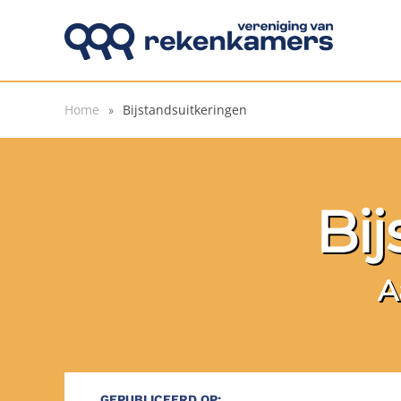
Overslaan en naar de inhoud gaan
Home
Bijstandsuitkeringen
Bij
A
GEPUBLICEERD OP: