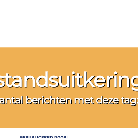
standsuitkeri
antal berichten met deze tag:
GEPUBLICEERD DOOR: