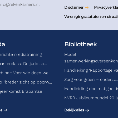
info@rekenkamers.nl
Disclaimer
Privacyverkla
Verenigingsstatuten en direct
da
Bibliotheek
gerichte mediatraining
Model
samenwerkingsovereenko
asterclass: De juridisc…
Handreiking ‘Rapportage v
binar: Voor wie doen we…
Zorg voor groen – onderzo
 “breder zicht op doorw…
Handleiding doelmatigheid
jeenkomst Brabantse
NVRR Jubileumbundel 20 j
es
Bekijk alles