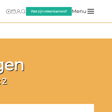
Menu
Wat zijn rekenkamers?
ngen
 2