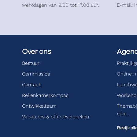
werkdagen van 9.00 tot 17.00 uur.
E-mail: 
Over ons
Agen
Bestuur
Praktijk
Commissies
Online m
Contact
Lunchwe
Rekenkamerkompas
Workshop
Ontwikkelteam
Themabi
reke…
Vacatures & offerteverzoeken
Bekijk all