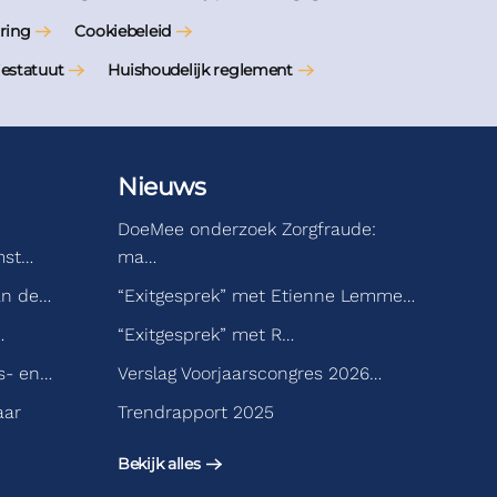
ring
Cookiebeleid
iestatuut
Huishoudelijk reglement
Nieuws
DoeMee onderzoek Zorgfraude:
mst…
ma…
an de…
“Exitgesprek” met Etienne Lemme…
…
“Exitgesprek” met R…
s- en…
Verslag Voorjaarscongres 2026…
aar
Trendrapport 2025
Bekijk alles