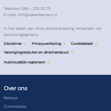
Telefoon: 085 - 225 02 75
E-mail: info@rekenkamers.nl
In het kader van onze dienstverlening verwerken wij
persoonsgegevens.
Disclaimer
Privacyverklaring
Cookiebeleid
Verenigingsstatuten en directiestatuut
Huishoudelijk reglement
Over ons
Bestuur
Commissies