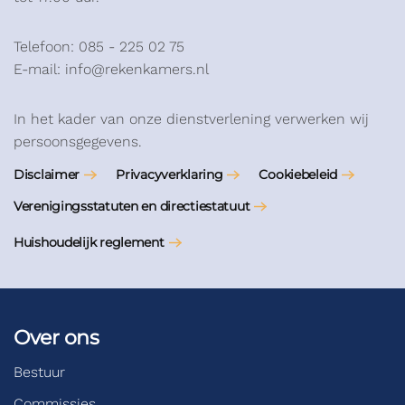
Telefoon: 085 - 225 02 75
E-mail: info@rekenkamers.nl
In het kader van onze dienstverlening verwerken wij
persoonsgegevens.
Disclaimer
Privacyverklaring
Cookiebeleid
Verenigingsstatuten en directiestatuut
Huishoudelijk reglement
Over ons
Bestuur
Commissies