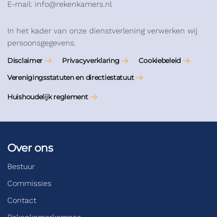
E-mail: info@rekenkamers.nl
In het kader van onze dienstverlening verwerken wij
persoonsgegevens.
Disclaimer
Privacyverklaring
Cookiebeleid
Verenigingsstatuten en directiestatuut
Huishoudelijk reglement
Over ons
Bestuur
Commissies
Contact