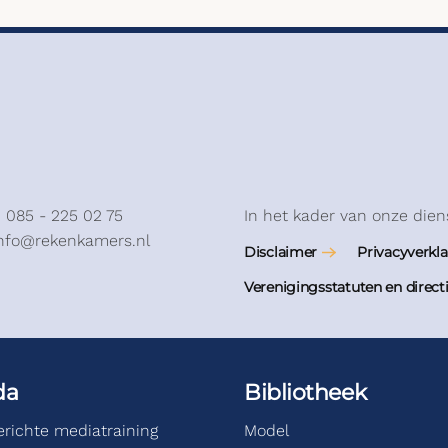
: 085 - 225 02 75
In het kader van onze dien
info@rekenkamers.nl
Disclaimer
Privacyverkla
Verenigingsstatuten en direct
da
Bibliotheek
gerichte mediatraining
Model