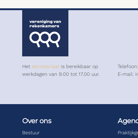
Het
secretariaat
is bereikbaar op
Telefoon
werkdagen van 9.00 tot 17.00 uur.
E-mail: 
Over ons
Agen
Bestuur
Praktijk