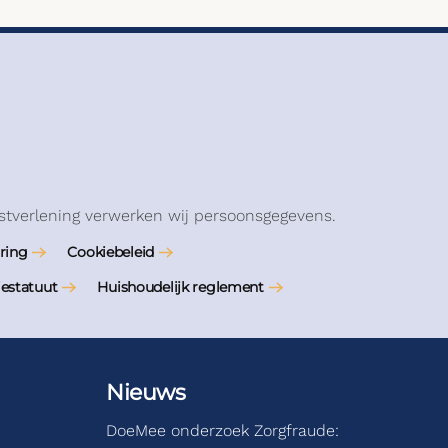
stverlening verwerken wij persoonsgegevens.
ring
Cookiebeleid
iestatuut
Huishoudelijk reglement
Nieuws
DoeMee onderzoek Zorgfraude: