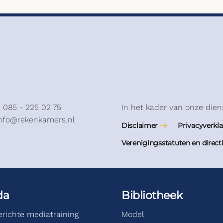
: 085 - 225 02 75
In het kader van onze dien
info@rekenkamers.nl
Disclaimer
Privacyverkla
Verenigingsstatuten en direct
da
Bibliotheek
gerichte mediatraining
Model