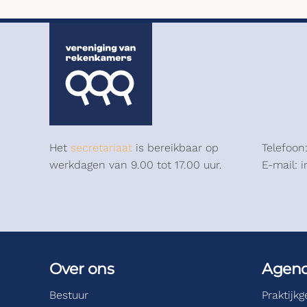
Het
secretariaat
is bereikbaar op
Telefoon
werkdagen van 9.00 tot 17.00 uur.
E-mail: 
Over ons
Agen
Bestuur
Praktijk