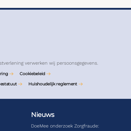
stverlening verwerken wij persoonsgegevens.
ring
Cookiebeleid
iestatuut
Huishoudelijk reglement
Nieuws
DoeMee onderzoek Zorgfraude: