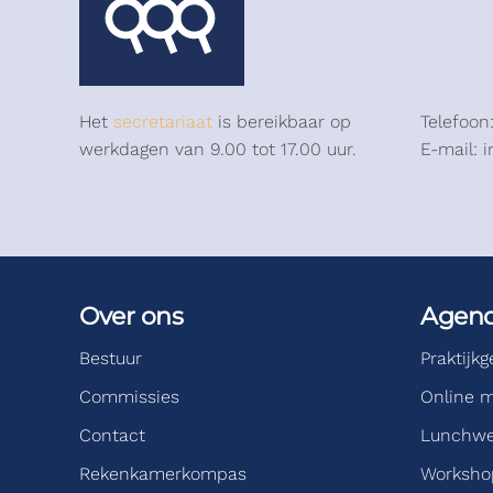
Het
secretariaat
is bereikbaar op
Telefoon
werkdagen van 9.00 tot 17.00 uur.
E-mail: 
Over ons
Agen
Bestuur
Praktijk
Commissies
Online m
Contact
Lunchwe
Rekenkamerkompas
Workshop