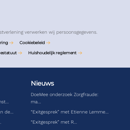
stverlening verwerken wij persoonsgegevens.
ring
Cookiebeleid
iestatuut
Huishoudelijk reglement
Nieuws
DoeMee onderzoek Zorgfraude:
mst…
ma…
an de…
“Exitgesprek” met Etienne Lemme…
…
“Exitgesprek” met R…