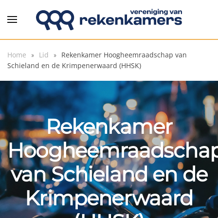
Overslaan en naar de inhoud gaan
Home
Lid
Rekenkamer Hoogheemraadschap van
Schieland en de Krimpenerwaard (HHSK)
Rekenkamer
Hoogheemraadscha
van Schieland en de
Krimpenerwaard