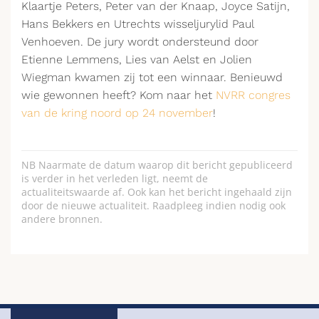
Klaartje Peters, Peter van der Knaap, Joyce Satijn,
Hans Bekkers en Utrechts wisseljurylid Paul
Venhoeven. De jury wordt ondersteund door
Etienne Lemmens, Lies van Aelst en Jolien
Wiegman kwamen zij tot een winnaar. Benieuwd
wie gewonnen heeft? Kom naar het
NVRR congres
van de kring noord op 24 november
!
NB Naarmate de datum waarop dit bericht gepubliceerd
is verder in het verleden ligt, neemt de
actualiteitswaarde af. Ook kan het bericht ingehaald zijn
door de nieuwe actualiteit. Raadpleeg indien nodig ook
andere bronnen.