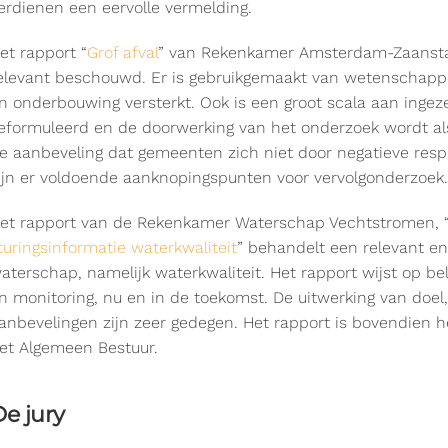
erdienen een eervolle vermelding.
et rapport “
Grof afval
” van Rekenkamer Amsterdam-Zaanstad
elevant beschouwd. Er is gebruikgemaakt van wetenschappeli
n onderbouwing versterkt. Ook is een groot scala aan ingez
eformuleerd en de doorwerking van het onderzoek wordt al
e aanbeveling dat gemeenten zich niet door negatieve resp
ijn er voldoende aanknopingspunten voor vervolgonderzoek.
et rapport van de Rekenkamer Waterschap Vechtstromen, 
turingsinformatie waterkwaliteit
” behandelt een relevant e
aterschap, namelijk waterkwaliteit. Het rapport wijst op b
n monitoring, nu en in de toekomst. De uitwerking van doel
anbevelingen zijn zeer gedegen. Het rapport is bovendien he
et Algemeen Bestuur.
e jury