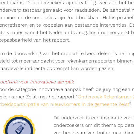
eetbaar is. De onderzoekers zijn creatief geweest in he
nderwerp tastbaar gemaakt voor raadsleden. De aanbeveling
remium en de conclusies zijn goed bruikbaar. Het is positie
oncretiseren en te koppelen aan bestaande interventies. D
nterventies vanuit het Nederlands Jeugdinstituut versterkt
oepasbaarheid van het rapport.
m de doorwerking van het rapport te beoordelen, is het nog
eleid tot meer aandacht voor rekenkamerrapporten binnen d
aardevolle indirecte opbrengst kan worden gezien.
oudvink voor Innovatieve aanpak
oor de categorie innovatieve aanpak heeft de jury nog een
ekenkamer Zeist met het rapport “
Onderzoek Rekenkamer Ze
rbeidsparticipatie van nieuwkomers in de gemeente Zeist
”.
Dit onderzoek is een inspiratie voo
onderzoekers om dit thema op dez
voorbeeld van ‘van buiten naar bin