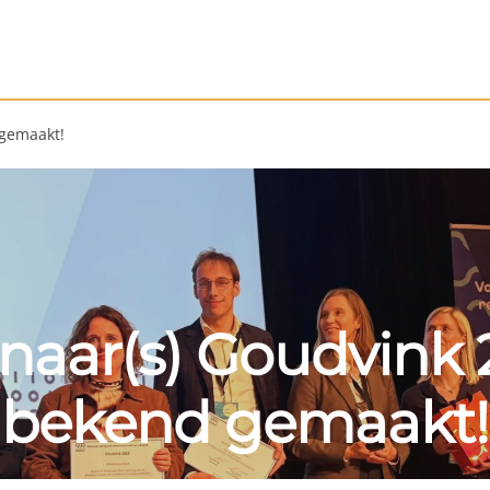
 gemaakt!
naar(s) Goudvink 
bekend gemaakt!