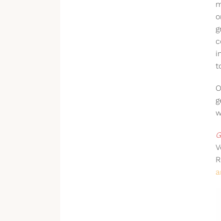
m
o
g
c
i
t
O
g
w
G
V
R
a