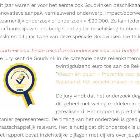
it jaar waren er voor het eerste ook Goudvinken beschikbaar
nnovatieve aanpak, vernieuwend onderwerp, impact/doorwerk
ezamenlijk onderzoek of onderzoek < €20.000. Zo kan ieder
nafhankelijk van het budget dat zij ter beschikking hebben
esloten dit jaar twee van deze speciale Goudvinken toe te 
oudvink voor beste rekenkameronderzoek voor een budget
e jury kent de Goudvink in de categorie beste rekenkamer
twintigduizend euro toe aan de Re
“
Kiezen én delen – Preventie voor 
Waterland: Het verschil maken in ee
De jury vindt dat het onderzoek dege
dit geheel met weinig middelen in 
gerealiseerd. Het rapport is prettig
anier gepresenteerd. De timing van het onderzoek is goed
aatschappelijk relevant. Het is nuttig dat dit onderzoek is u
et rapport bevat inzichtelijke bijlagen met cijfers over jeu