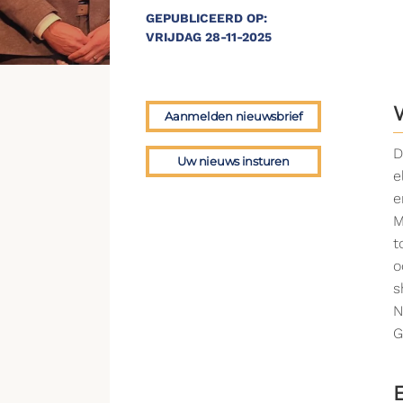
GEPUBLICEERD OP:
VRIJDAG 28-11-2025
Aanmelden nieuwsbrief
D
Uw nieuws insturen
e
e
M
t
o
s
N
G