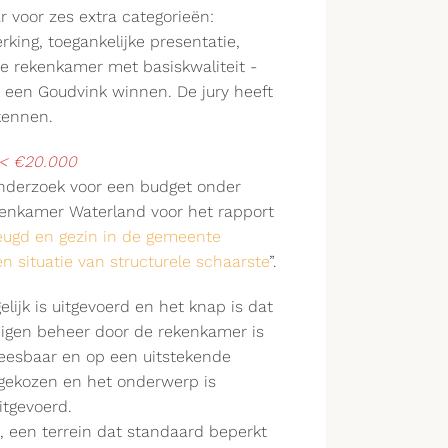
 voor zes extra categorieën:
ing, toegankelijke presentatie,
e rekenkamer met basiskwaliteit -
- een Goudvink winnen. De jury heeft
kennen.
 < €20.000
onderzoek voor een budget onder
kenkamer Waterland voor het
rapport
jeugd en gezin in de gemeente
n situatie van structurele schaarste
”.
lijk is uitgevoerd en het knap is dat
eigen beheer door de rekenkamer is
 leesbaar en op een uitstekende
 gekozen en het onderwerp is
itgevoerd.
gd, een terrein dat standaard beperkt