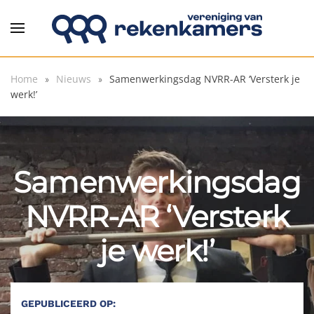
Overslaan en naar de inhoud gaan
Home
Nieuws
Samenwerkingsdag NVRR-AR ‘Versterk je
werk!’
Samenwerkingsdag
NVRR-AR ‘Versterk
je werk!’
GEPUBLICEERD OP: