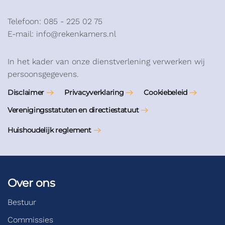
Telefoon: 085 - 225 02 75
E-mail: info@rekenkamers.nl
In het kader van onze dienstverlening verwerken wij
persoonsgegevens.
Disclaimer
Privacyverklaring
Cookiebeleid
Verenigingsstatuten en directiestatuut
Huishoudelijk reglement
Over ons
Bestuur
Commissies