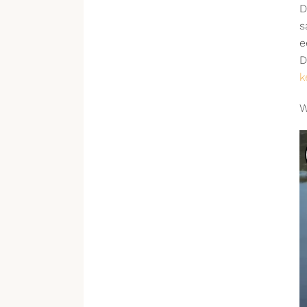
D
s
e
D
k
W