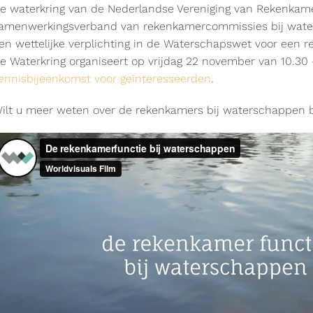
e waterkring van de Nederlandse Vereniging van Rekenkam
amenwerkingsverband van rekenkamercommissies bij waters
en wettelijke verplichting in de Waterschapswet voor een 
e Waterkring organiseert op vrijdag 22 november van 10.30
ennisbijeenkomst voor geïnteresseerden
.
ilt u meer weten over de rekenkamers bij waterschappen b