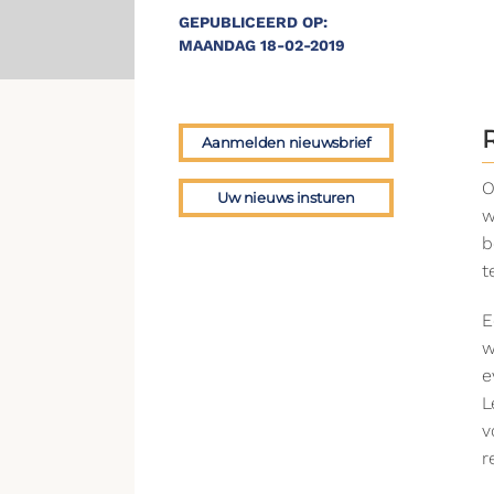
GEPUBLICEERD OP:
MAANDAG 18-02-2019
Aanmelden nieuwsbrief
O
Uw nieuws insturen
w
b
t
E
w
e
L
v
r