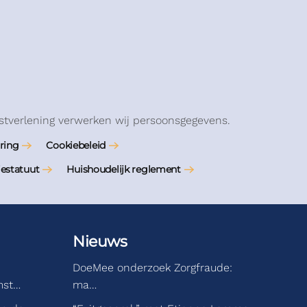
stverlening verwerken wij persoonsgegevens.
ring
Cookiebeleid
iestatuut
Huishoudelijk reglement
Nieuws
DoeMee onderzoek Zorgfraude:
mst…
ma…