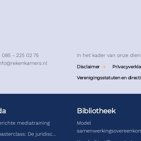
: 085 - 225 02 75
In het kader van onze dien
info@rekenkamers.nl
Disclaimer
Privacyverkla
Verenigingsstatuten en direct
da
Bibliotheek
gerichte mediatraining
Model
samenwerkingsovereenko
asterclass: De juridisc…