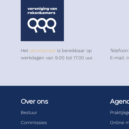
Het
secretariaat
is bereikbaar op
Telefoon
werkdagen van 9.00 tot 17.00 uur.
E-mail: 
Over ons
Agen
Bestuur
Praktijk
Commissies
Online m