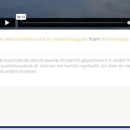
e rekenkamerfunctie bij waterschappen
from
Worldvisuals 
B Naarmate de datum waarop dit bericht gepubliceerd is verder in
ctualiteitswaarde af. Ook kan het bericht ingehaald zijn door de ni
ok andere bronnen.