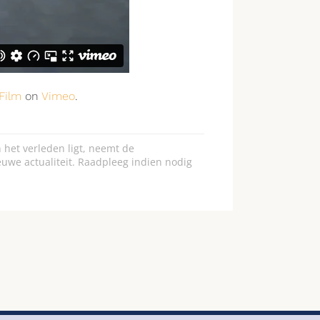
Film
on
Vimeo
.
 het verleden ligt, neemt de
euwe actualiteit. Raadpleeg indien nodig