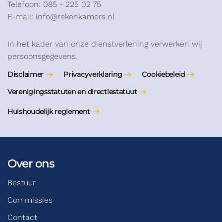
Telefoon: 085 - 225 02 75
E-mail: info@rekenkamers.nl
In het kader van onze dienstverlening verwerken wij
persoonsgegevens.
Disclaimer
Privacyverklaring
Cookiebeleid
Verenigingsstatuten en directiestatuut
Huishoudelijk reglement
Over ons
Bestuur
Commissies
Contact