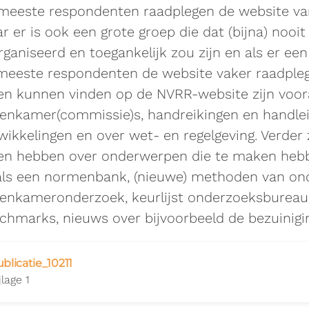
meeste respondenten raadplegen de website van
r er is ook een grote groep die dat (bijna) nooit
rganiseerd en toegankelijk zou zijn en als er ee
meeste respondenten de website vaker raadpleg
len kunnen vinden op de NVRR-website zijn voora
enkamer(commissie)s, handreikingen en handleid
wikkelingen en over wet- en regelgeving. Verde
len hebben over onderwerpen die te maken heb
als een normenbank, (nieuwe) methoden van ond
enkameronderzoek, keurlijst onderzoeksbureaus 
chmarks, nieuws over bijvoorbeeld de bezuiniging
blicatie_10211
jlage 1