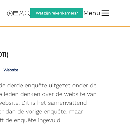
Menu
Wat zijn rekenkamers?
11)
Website
 de derde enquête uitgezet onder de
e leden denken over de website van
ebsite. Dit is het samenvattend
er dan de vorige enquête, maar
t de enquête ingevuld.