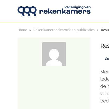
Overslaan en naar de inhoud gaan
Home
Rekenkameronderzoek en publicaties
Resu
Res
Co
Med
led
de 
ver
bed