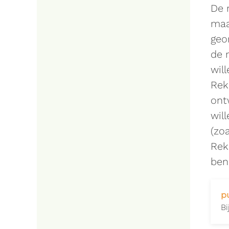
De 
maa
geo
de 
wil
Rek
ont
wil
(zo
Rek
ben
pu
Bi