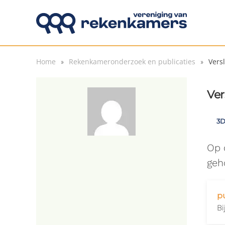
Overslaan en naar de inhoud gaan
Home
Rekenkameronderzoek en publicaties
Vers
Ver
3D
Op 
geh
p
Bi