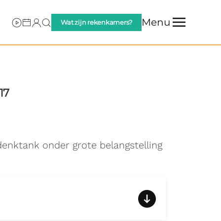
Menu
Wat zijn rekenkamers?
17
enktank onder grote belangstelling