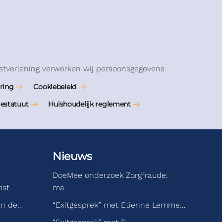
stverlening verwerken wij persoonsgegevens.
ring
Cookiebeleid
iestatuut
Huishoudelijk reglement
Nieuws
DoeMee onderzoek Zorgfraude:
mst…
ma…
an de…
“Exitgesprek” met Etienne Lemme…