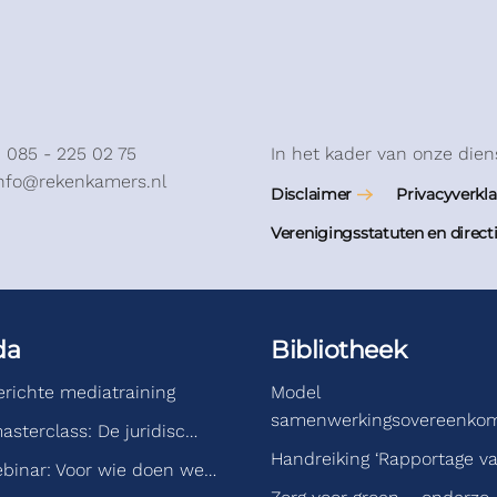
: 085 - 225 02 75
In het kader van onze dien
info@rekenkamers.nl
Disclaimer
Privacyverkla
Verenigingsstatuten en direct
da
Bibliotheek
gerichte mediatraining
Model
samenwerkingsovereenko
asterclass: De juridisc…
Handreiking ‘Rapportage v
binar: Voor wie doen we…