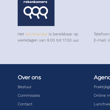
Het
secretariaat
is bereikbaar op
Telefoon
werkdagen van 9.00 tot 17.00 uur.
E-mail: 
Over ons
Agen
Bestuur
Praktijk
Commissies
Online m
Contact
Lunchwe