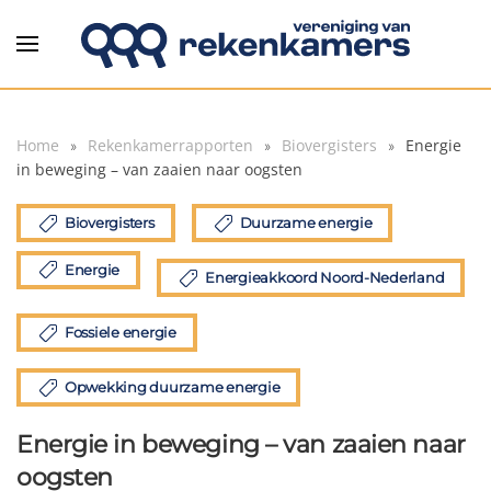
Overslaan en naar de inhoud gaan
Home
Rekenkamerrapporten
Biovergisters
Energie
in beweging – van zaaien naar oogsten
Biovergisters
Duurzame energie
Energie
Energieakkoord Noord-Nederland
Fossiele energie
Opwekking duurzame energie
Energie in beweging – van zaaien naar
oogsten