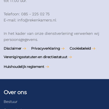
tot 17.00 uur.
Telefoon: 085 - 225 02 75
E-mail: info@rekenkamers.nl
In het kader van onze dienstverlening verwerken wij
persoonsgegevens.
Disclaimer
Privacyverklaring
Cookiebeleid
Verenigingsstatuten en directiestatuut
Huishoudelijk reglement
Over ons
Bestuur