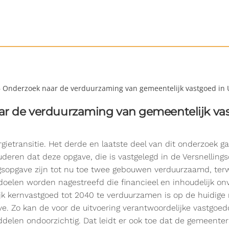
Onderzoek naar de verduurzaming van gemeentelijk vastgoed in 
 de verduurzaming van gemeentelijk vas
etransitie. Het derde en laatste deel van dit onderzoek g
uderen dat deze opgave, die is vastgelegd in de Versnelling
ngsopgave zijn tot nu toe twee gebouwen verduurzaamd, terw
oelen worden nagestreefd die financieel en inhoudelijk 
lijk kernvastgoed tot 2040 te verduurzamen is op de huidig
e. Zo kan de voor de uitvoering verantwoordelijke vastgoedo
delen ondoorzichtig. Dat leidt er ook toe dat de gemeenter