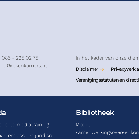
: 085 - 225 02 75
In het kader van onze dien
info@rekenkamers.nl
Disclaimer
Privacyverkla
Verenigingsstatuten en direct
da
Bibliotheek
gerichte mediatraining
Model
samenwerkingsovereenko
asterclass: De juridisc…