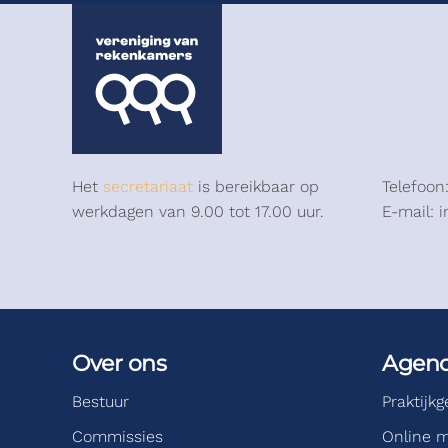
Het
secretariaat
is bereikbaar op
Telefoon
werkdagen van 9.00 tot 17.00 uur.
E-mail: 
Over ons
Agen
Bestuur
Praktijk
Commissies
Online m