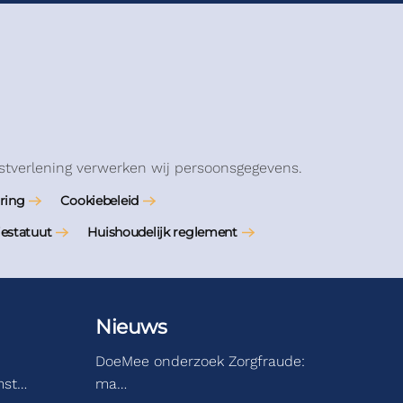
stverlening verwerken wij persoonsgegevens.
ring
Cookiebeleid
iestatuut
Huishoudelijk reglement
Nieuws
DoeMee onderzoek Zorgfraude:
mst…
ma…