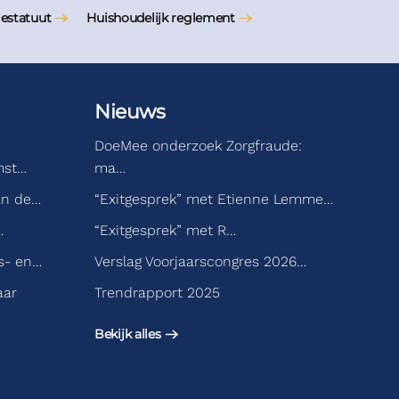
iestatuut
Huishoudelijk reglement
Nieuws
DoeMee onderzoek Zorgfraude:
mst…
ma…
an de…
“Exitgesprek” met Etienne Lemme…
…
“Exitgesprek” met R…
s- en…
Verslag Voorjaarscongres 2026…
aar
Trendrapport 2025
Bekijk alles