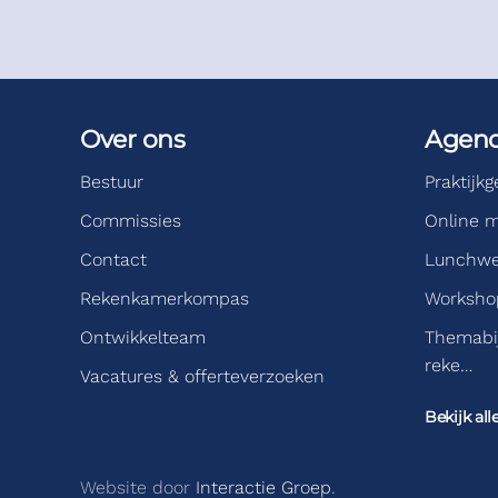
Over ons
Agen
Bestuur
Praktijk
Commissies
Online m
Contact
Lunchwe
Rekenkamerkompas
Workshop
Ontwikkelteam
Themabi
reke…
Vacatures & offerteverzoeken
Bekijk all
Website door
Interactie Groep
.