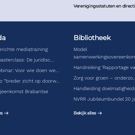
Verenigingsstatuten en direct
da
Bibliotheek
gerichte mediatraining
Model
samenwerkingsovereenko
asterclass: De juridisc…
Handreiking ‘Rapportage v
binar: Voor wie doen we…
Zorg voor groen – onderzo
 “breder zicht op doorw…
Handleiding doelmatigheid
jeenkomst Brabantse
NVRR Jubileumbundel 20 j
es
Bekijk alles