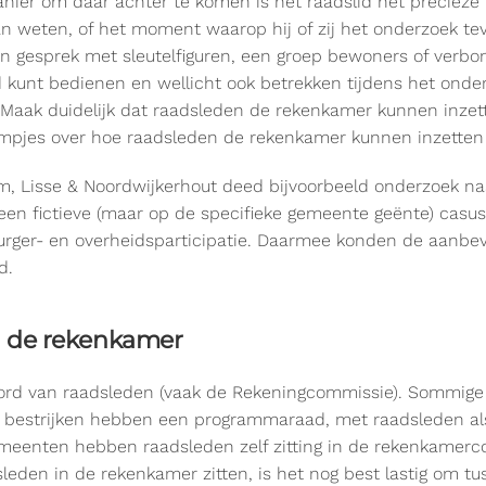
ier om daar achter te komen is het raadslid het precieze
 van weten, of het moment waarop hij of zij het onderzoek tev
in gesprek met sleutelfiguren, een groep bewoners of verb
d kunt bedienen en wellicht ook betrekken tijdens het onder
Maak duidelijk dat raadsleden de rekenkamer kunnen inzette
ilmpjes over hoe raadsleden de rekenkamer kunnen inzetten 
 Lisse & Noordwijkerhout deed bijvoorbeeld onderzoek naa
een fictieve (maar op de specifieke gemeente geënte) casus
ot burger- en overheidsparticipatie. Daarmee konden de aanb
d.
n de rekenkamer
ord van raadsleden (vaak de Rekeningcommissie). Sommig
 bestrijken hebben een programmaraad, met raadsleden al
meenten hebben raadsleden zelf zitting in de rekenkamerc
dsleden in de rekenkamer zitten, is het nog best lastig om 