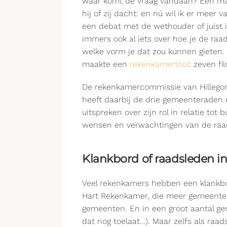
waar komt de vraag vandaan? Een man
hij of zij dacht: en nú wil ik er meer
een debat met de wethouder of juist 
immers ook al iets over hoe je de raa
welke vorm je dat zou kunnen gieten. 
maakte een
rekenkamertool
: zeven f
De rekenkamercommissie van Hillegom,
heeft daarbij de drie gemeenteraden 
uitspreken over zijn rol in relatie t
wensen en verwachtingen van de raa
Klankbord of raadsleden i
Veel rekenkamers hebben een klankb
Hart Rekenkamer, die meer gemeente
gemeenten. En in een groot aantal ge
dat nog toelaat…). Maar zelfs als raa