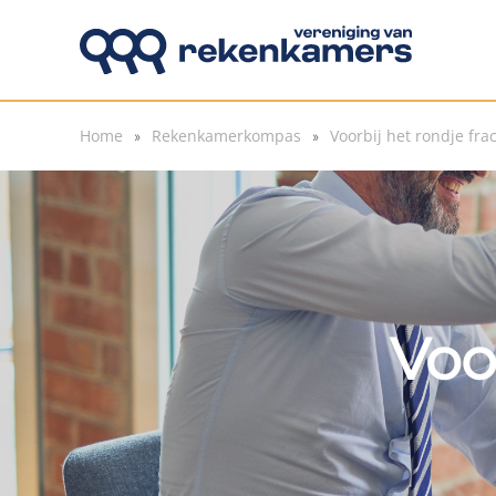
Overslaan en naar de inhoud gaan
Home
Rekenkamerkompas
Voorbij het rondje frac
Voor