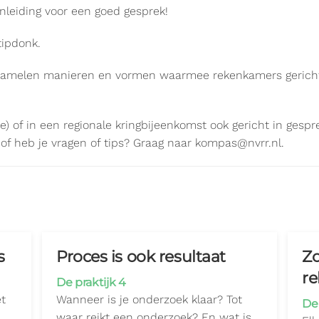
anleiding voor een goed gesprek!
tipdonk.
erzamelen manieren en vormen waarmee rekenkamers gerich
) of in een regionale kringbijeenkomst ook gericht in gespr
 of heb je vragen of tips? Graag naar kompas@nvrr.nl.
s
Proces is ook resultaat
Zo
r
De praktijk 4
et
Wanneer is je onderzoek klaar? Tot
De 
waar reikt een onderzoek? En wat is