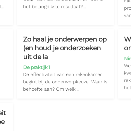
Elk
d…
het belangrijkste resultaat?…
pro
va
Zo haal je onderwerpen op
Wa
(en houd je onderzoeken
o
uit de la
Ni
We
De praktijk 1
.
kwa
De effectiviteit van een rekenkamer
re
begint bij de onderwerpkeuze. Waar is
het
behoefte aan? Om welk…
it
oe