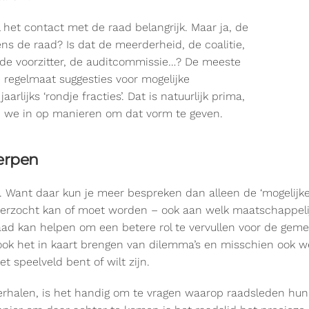
het contact met de raad belangrijk. Maar ja, de
ns de raad? Is dat de meerderheid, de coalitie,
, de voorzitter, de auditcommissie…? De meeste
regelmaat suggesties voor mogelijke
lijks ‘rondje fracties’. Dat is natuurlijk prima,
 we in op manieren om dat vorm te geven.
erpen
zelf. Want daar kun je meer bespreken dan alleen de ‘mogeli
erzocht kan of moet worden – ook aan welk maatschappeli
aad kan helpen om een betere rol te vervullen voor de gem
ok het in kaart brengen van dilemma’s en misschien ook we
et speelveld bent of wilt zijn.
erhalen, is het handig om te vragen waarop raadsleden hu