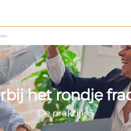
ties
bij het rondje fra
De praktijk 5