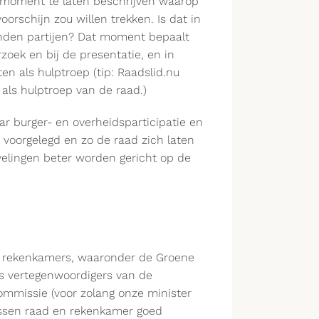
 moment te laten beschrijven waarop
oorschijn zou willen trekken. Is dat in
onden partijen? Dat moment bepaalt
zoek en bij de presentatie, en in
n als hulptroep (tip: Raadslid.nu
als hulptroep van de raad.)
r burger- en overheidsparticipatie en
 voorgelegd en zo de raad zich laten
evelingen beter worden gericht op de
e rekenkamers, waaronder de Groene
s vertegenwoordigers van de
ommissie (voor zolang onze minister
tussen raad en rekenkamer goed