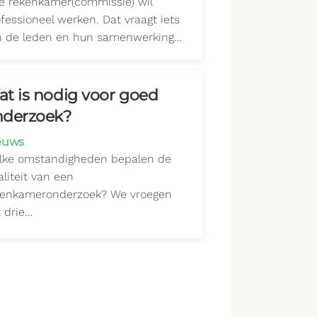
e rekenkamer(commissie) wil
fessioneel werken. Dat vraagt iets
n de leden en hun samenwerking…
t is nodig voor goed
nderzoek?
euws
lke omstandigheden bepalen de
liteit van een
kenkameronderzoek? We vroegen
 drie…