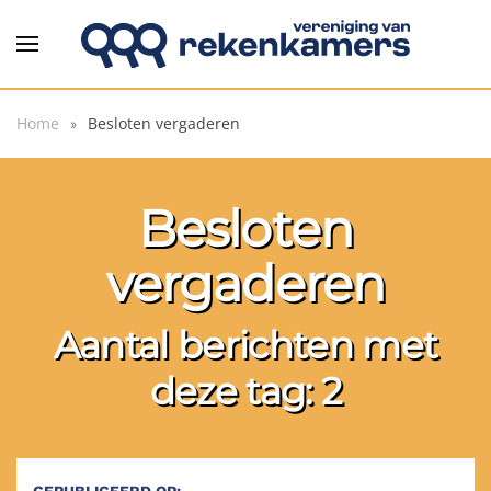
Overslaan en naar de inhoud gaan
Home
Besloten vergaderen
Besloten
vergaderen
Aantal berichten met
deze tag: 2