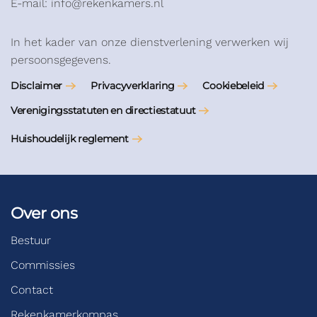
E-mail: info@rekenkamers.nl
In het kader van onze dienstverlening verwerken wij
persoonsgegevens.
Disclaimer
Privacyverklaring
Cookiebeleid
Verenigingsstatuten en directiestatuut
Huishoudelijk reglement
Over ons
Bestuur
Commissies
Contact
Rekenkamerkompas