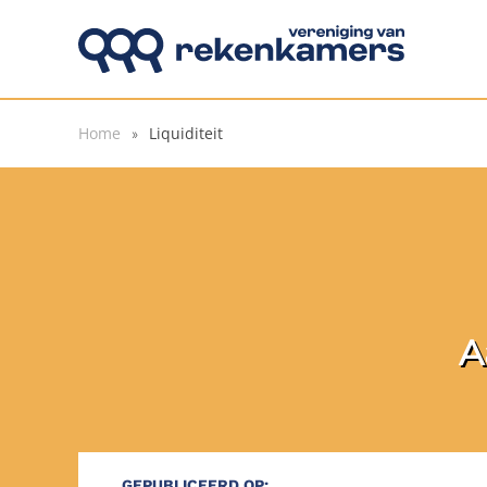
Overslaan en naar de inhoud gaan
Home
Liquiditeit
A
GEPUBLICEERD OP: