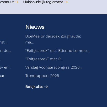
iestatuut
Huishoudelijk reglement
Nieuws
DoeMee onderzoek Zorgfraude:
mst…
ma…
an de…
“Exitgesprek” met Etienne Lemme…
…
“Exitgesprek” met R…
s- en…
Verslag Voorjaarscongres 2026…
aar
Trendrapport 2025
Bekijk alles