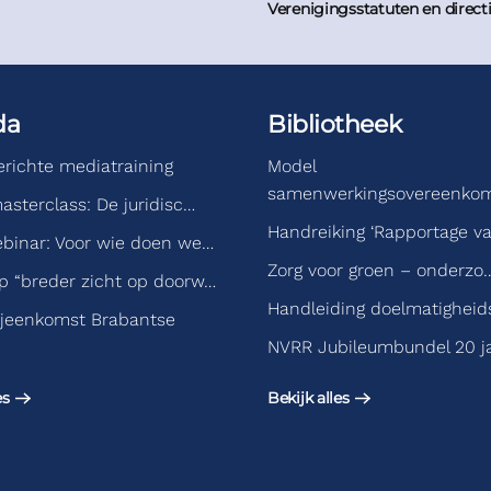
Verenigingsstatuten en direct
da
Bibliotheek
gerichte mediatraining
Model
samenwerkingsovereenko
asterclass: De juridisc…
Handreiking ‘Rapportage v
binar: Voor wie doen we…
Zorg voor groen – onderzo
 “breder zicht op doorw…
Handleiding doelmatigheid
jeenkomst Brabantse
NVRR Jubileumbundel 20 j
es
Bekijk alles