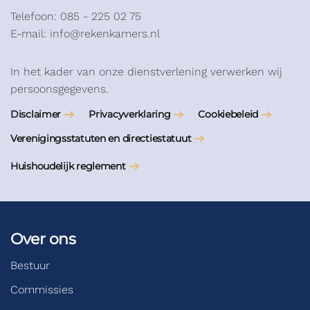
Telefoon: 085 - 225 02 75
E-mail: info@rekenkamers.nl
In het kader van onze dienstverlening verwerken wij
persoonsgegevens.
Disclaimer
Privacyverklaring
Cookiebeleid
Verenigingsstatuten en directiestatuut
Huishoudelijk reglement
Over ons
Bestuur
Commissies