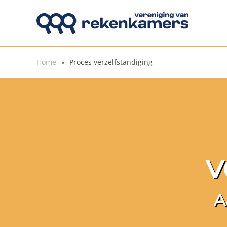
Overslaan en naar de inhoud gaan
Home
Proces verzelfstandiging
v
A