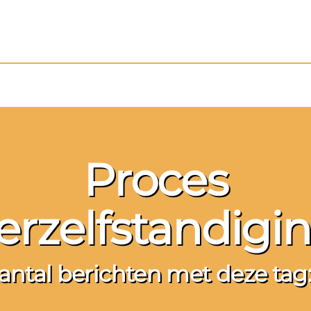
Proces
erzelfstandigi
antal berichten met deze tag: