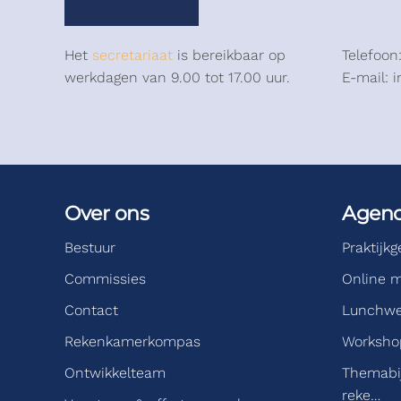
Het
secretariaat
is bereikbaar op
Telefoon
werkdagen van 9.00 tot 17.00 uur.
E-mail: 
Over ons
Agen
Bestuur
Praktijk
Commissies
Online m
Contact
Lunchwe
Rekenkamerkompas
Workshop
Ontwikkelteam
Themabi
reke…