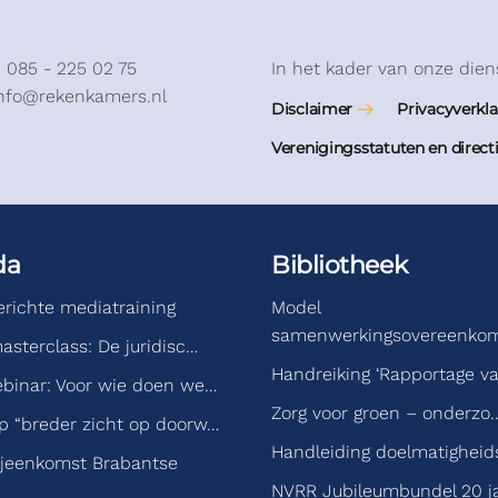
: 085 - 225 02 75
In het kader van onze dien
info@rekenkamers.nl
Disclaimer
Privacyverkla
Verenigingsstatuten en direct
da
Bibliotheek
gerichte mediatraining
Model
samenwerkingsovereenko
asterclass: De juridisc…
Handreiking ‘Rapportage v
binar: Voor wie doen we…
Zorg voor groen – onderzo
 “breder zicht op doorw…
Handleiding doelmatigheid
jeenkomst Brabantse
NVRR Jubileumbundel 20 j