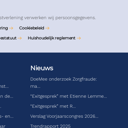
stverlening verwerken wij persoonsgegevens.
ring
Cookiebeleid
iestatuut
Huishoudelijk reglement
Nieuws
DoeMee onderzoek Zorgfraude:
mst…
ma…
an de…
“Exitgesprek” met Etienne Lemme…
…
“Exitgesprek” met R…
s- en…
Verslag Voorjaarscongres 2026…
aar
Trendrapport 2025