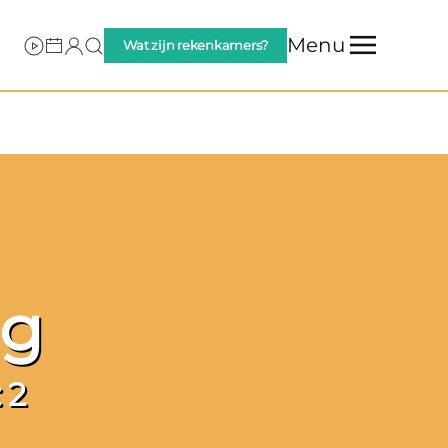
Menu
Wat zijn rekenkamers?
ng
 2