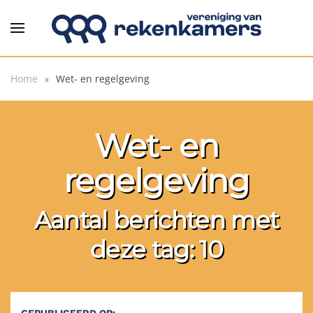
Overslaan en naar de inhoud gaan
Home
Wet- en regelgeving
Wet- en
regelgeving
Aantal berichten met
deze tag: 10