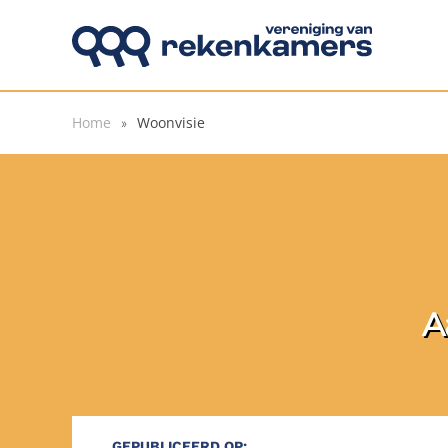
Overslaan en naar de inhoud gaan
Home
Woonvisie
A
GEPUBLICEERD OP: