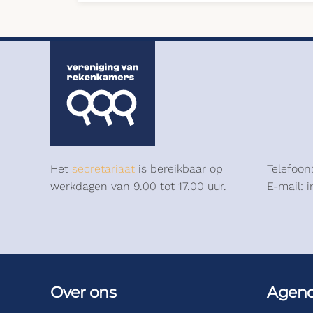
Het
secretariaat
is bereikbaar op
Telefoon
werkdagen van 9.00 tot 17.00 uur.
E-mail: 
Over ons
Agen