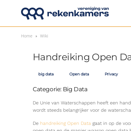
Overslaan en naar de inhoud gaan
Home
Wiki
Handreiking Open Da
big data
Open data
Privacy
Categorie: Big Data
De Unie van Waterschappen heeft een handr
wordt steeds belangrijker voor de watersch
De
handreiking Open Data
gaat in op de voor
open data en de manier waarop open data b