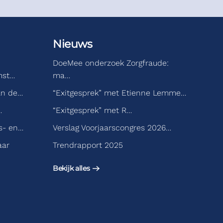
Nieuws
DoeMee onderzoek Zorgfraude:
mst…
ma…
an de…
“Exitgesprek” met Etienne Lemme…
…
“Exitgesprek” met R…
s- en…
Verslag Voorjaarscongres 2026…
aar
Trendrapport 2025
Bekijk alles