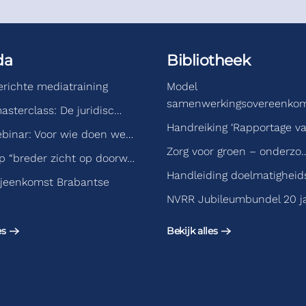
da
Bibliotheek
gerichte mediatraining
Model
samenwerkingsovereenko
asterclass: De juridisc…
Handreiking ‘Rapportage v
binar: Voor wie doen we…
Zorg voor groen – onderzo
 “breder zicht op doorw…
Handleiding doelmatigheid
jeenkomst Brabantse
NVRR Jubileumbundel 20 j
es
Bekijk alles