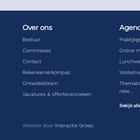
Over ons
Agen
Bestuur
Praktijk
Commissies
Online m
Contact
Lunchwe
Rekenkamerkompas
Workshop
Ontwikkelteam
Themabi
reke…
Vacatures & offerteverzoeken
Bekijk all
Website door
Interactie Groep
.